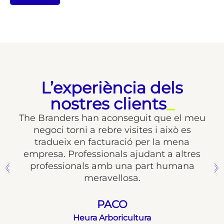
L’experiència dels
nostres clients
_
guit que el meu
Són les millors sense dubte ho 
sites i això es
hem hagut de considerar altr
ó per la mena
sector i de lluny són les millor
ajudant a altres
proper professional. Gràcies Luci
a part humana
a.
C. CURIEL
Curiel Adicciones
ltura