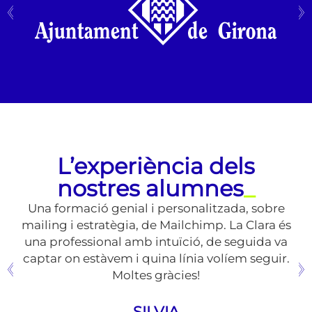
L’experiència dels
nostres alumnes
_
 una
Una formació genial i personalitzada, sobre
Cur
es.
mailing i estratègia, de Mailchimp. La Clara és
mà
una professional amb intuïció, de seguida va
captar on estàvem i quina línia volíem seguir.
Moltes gràcies!
de
SILVIA